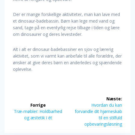
Der er mange forskellige aktiviteter, man kan lave med
et dinosaur-badebassin. Børn kan lege med vand og
sand, tage på en eventyrlig rejse tilbage i tiden og lære
om dinosaurer og deres levesteder.
Alt i alt er dinosaur-badebassiner en sjov og lærerig
aktivitet, som vi varmt kan anbefale til alle forældre, der
ønsker at give deres børn en anderledes og spændende
oplevelse.
Indlægsnavigation
Næste:
Næste
Forrige
Hvordan du kan
Forrige
indlæg:
Træ-møbler: Holdbarhed
forvandle dit hjørneskab
indlæg:
og æstetik i ét
til en stilfuld
opbevaringsløsning