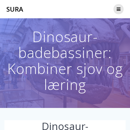
Skip
SURA
to
content
Dinosaur-
badebassiner:
Kombiner sjov og
læring
Dinosaur-