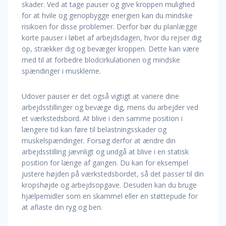
skader. Ved at tage pauser og give kroppen mulighed
for at hvile og genopbygge energien kan du mindske
risikoen for disse problemer. Derfor bør du planlægge
korte pauser i løbet af arbejdsdagen, hvor du rejser dig
op, strækker dig og bevæger kroppen. Dette kan være
med til at forbedre blodcirkulationen og mindske
spændinger i musklerne.
Udover pauser er det også vigtigt at variere dine
arbejdsstillinger og bevæge dig, mens du arbejder ved
et værkstedsbord. At blive i den samme position i
længere tid kan føre til belastningsskader og
muskelspændinger. Forsøg derfor at ændre din
arbejdsstilling jævnligt og undgå at blive i en statisk
position for længe af gangen. Du kan for eksempel
justere højden på værkstedsbordet, så det passer til din
kropshøjde og arbejdsopgave. Desuden kan du bruge
hjælpemidler som en skammel eller en støttepude for
at aflaste din ryg og ben.