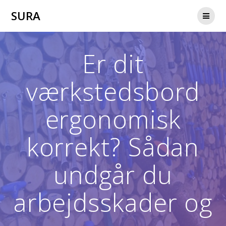
Skip
SURA
to
content
Er dit
værkstedsbord
ergonomisk
korrekt? Sådan
undgår du
arbejdsskader og