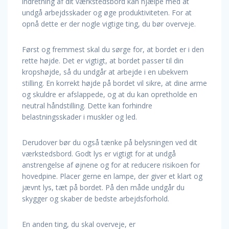
indretning af dit værkstedsbord kan hjælpe med at
undgå arbejdsskader og øge produktiviteten. For at
opnå dette er der nogle vigtige ting, du bør overveje.
Først og fremmest skal du sørge for, at bordet er i den
rette højde. Det er vigtigt, at bordet passer til din
kropshøjde, så du undgår at arbejde i en ubekvem
stilling. En korrekt højde på bordet vil sikre, at dine arme
og skuldre er afslappede, og at du kan opretholde en
neutral håndstilling. Dette kan forhindre
belastningsskader i muskler og led.
Derudover bør du også tænke på belysningen ved dit
værkstedsbord. Godt lys er vigtigt for at undgå
anstrengelse af øjnene og for at reducere risikoen for
hovedpine. Placer gerne en lampe, der giver et klart og
jævnt lys, tæt på bordet. På den måde undgår du
skygger og skaber de bedste arbejdsforhold.
En anden ting, du skal overveje, er