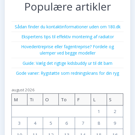
Populære artikler
Sådan finder du kontaktinformationer uden om 180.dk
Ekspertens tips til effektiv montering af radiator
Hovedentreprise eller fagentreprise? Fordele og
ulemper ved begge modeller
Guide: Vælg det rigtige kidsbuddy ur til dit barn
Gode vaner: Rygstøtte som redningskrans for din ryg
august 2026
M
Ti
O
To
F
L
S
1
2
3
4
5
6
7
8
9
10
11
12
13
14
15
16