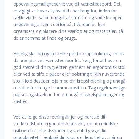
opbevaringsmulighederne ved dit værkstedsbord. Det
er vigtigt at have alt, hvad du har brug for, inden for
rækkevidde, så du undgår at strække og vride kroppen
unødvendigt. Tænk derfor på, hvordan du kan
organisere og placere dine værktøjer og materialer, så
de er nemme at finde og bruge.
Endelig skal du også tænke på din kropsholdning, mens
du arbejder ved værkstedsbordet. Sørg for at have en
god støtte til din ryg, enten gennem en ergonomisk stol
eller ved at tilføje puder eller polstring til din nuværende
stol. Hold desuden øje med din kropsholdning og undgå
at sidde for længe i samme position. Tag regelmæssige
pauser og stræk ud for at undgå muskelspændinger og
stivhed.
Ved at følge disse retningslinjer og indrette dit
værkstedsbord ergonomisk korrekt, kan du mindske
risikoen for arbejdsskader og samtidig øge din
produktivitet. Tænk på din krop og dens behov, når du