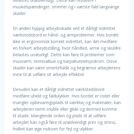
belastes unødvendigt. Dette kan resultere i
muskelspændinger, smerter og i værste fald langvarige
skader.
En anden hyppig arbejdsskade ved et dårligt indrettet
værkstedsbord er hånd- og armproblemer. Hvis bordet
ikke er ergonomisk korrekt indrettet, kan det medføre
en forkert arbejdsstilling, hvor håndled, arme og skuldre
belastes unaturligt. Dette kan føre til problemer som
musearm, tennisalbue og karpaltunnelsyndrom. Disse
skader kan være smertefulde og begrænse arbejderens
evne til at udføre sit arbejde effektivt.
Desuden kan et dårligt indrettet værkstedsbord
medføre uheld og faldulykker. Hvis bordet er rodet eller
mangler opbevaringsplads til værktøj og materialer, kan
arbejderen nemt snuble eller glide og dermed komme
til skade. Manglende orden og plads til at udføre
arbejdet kan også føre til unødvendigt pres og stress,
hvilket kan øge risikoen for fejl og ulykker.