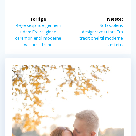
Indlægsnavigation
Forrige
Næste:
Forrige
Næste
Røgelsespinde gennem
Sofastolens
indlæg:
indlæg:
tiden: Fra religiøse
designrevolution: Fra
ceremonier til moderne
traditionel til moderne
wellness-trend
æstetik