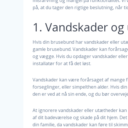
misfarvning og mangel på funktionalitet. Vi 
på, at du tager den rigtige beslutning, når ti
1. Vandskader og
Hvis din brusebund har vandskader eller utæthe
gamle brusebund. Vandskader kan forårsage
og vægge. Hvis du opdager vandskader eller
installatør for at få det løst.
Vandskader kan være forårsaget af mange fak
forseglinger, eller simpelthen alder. Hvis d
den er ved at nå sin ende, og du bør overveje
At ignorere vandskader eller utætheder kan 
af dit badeværelse og skade på dit hjem. D
din familie, da vandskader kan føre til skimme