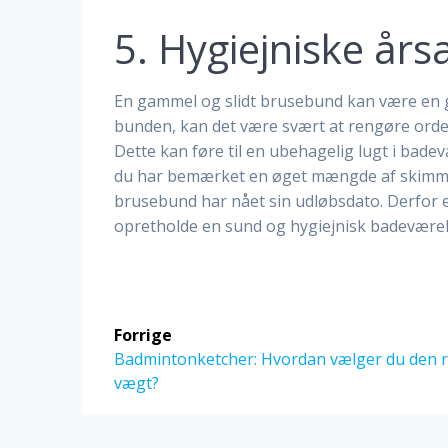
5. Hygiejniske års
En gammel og slidt brusebund kan være en gr
bunden, kan det være svært at rengøre orden
Dette kan føre til en ubehagelig lugt i badev
du har bemærket en øget mængde af skimmel 
brusebund har nået sin udløbsdato. Derfor e
opretholde en sund og hygiejnisk badeværel
Indlægsnavigation
Forrige
Forrige
Badmintonketcher: Hvordan vælger du den r
indlæg:
vægt?