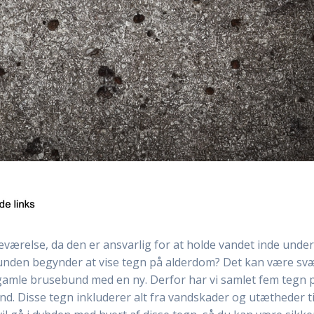
eværelse, da den er ansvarlig for at holde vandet inde unde
nden begynder at vise tegn på alderdom? Det kan være sv
en gamle brusebund med en ny. Derfor har vi samlet fem tegn 
bund. Disse tegn inkluderer alt fra vandskader og utætheder ti