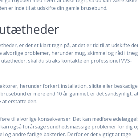
vil gå i dybden med hvert af disse tegn, så du kan være sikke
den er inde til at udskifte din gamle brusebund.
 utætheder
der, er det et klart tegn på, at det er tid til at udskifte de
 alvorlige problemer, herunder mug, skimmel og råd i træg
 utætheder, skal du straks kontakte en professionel VVS-
torer, herunder forkert installation, slidte eller beskadig
in brusebund er mere end 10 år gammel, er det sandsynligt, a
 at erstatte den.
føre til alvorlige konsekvenser. Det kan medføre ødelæggel
et kan også forårsage sundhedsmæssige problemer for dig o
l og andre farlige bakterier. Derfor er det vigtigt at tage