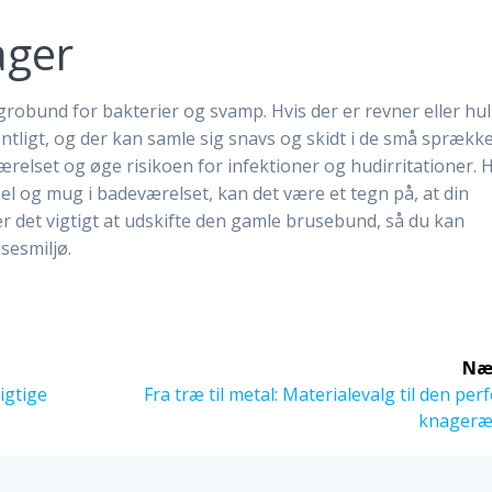
ager
obund for bakterier og svamp. Hvis der er revner eller hull
tligt, og der kan samle sig snavs og skidt i de små sprække
ærelset og øge risikoen for infektioner og hudirritationer. 
og mug i badeværelset, kan det være et tegn på, at din
r det vigtigt at udskifte den gamle brusebund, så du kan
sesmiljø.
Næ
Næste
igtige
Fra træ til metal: Materialevalg til den per
indlæg:
knageræ