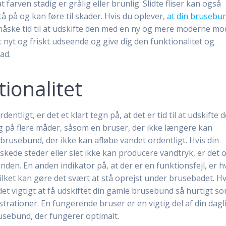
farven stadig er grålig eller brunlig. Slidte fliser kan også
å på og kan føre til skader. Hvis du oplever,
at din brusebu
måske tid til at udskifte den med en ny og mere moderne mod
 nyt og friskt udseende og give dig den funktionalitet og
ad.
ionalitet
tligt, er det et klart tegn på, at det er tid til at udskifte d
g på flere måder, såsom en bruser, der ikke længere kan
 brusebund, der ikke kan afløbe vandet ordentligt. Hvis din
kede steder eller slet ikke kan producere vandtryk, er det 
den. En anden indikator på, at der er en funktionsfejl, er h
ilket kan gøre det svært at stå oprejst under brusebadet. Hv
det vigtigt at få udskiftet din gamle brusebund så hurtigt s
strationer. En fungerende bruser er en vigtig del af din dagl
rusebund, der fungerer optimalt.