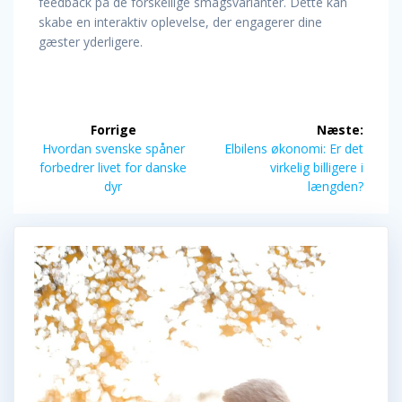
feedback på de forskellige smagsvarianter. Dette kan
skabe en interaktiv oplevelse, der engagerer dine
gæster yderligere.
Indlægsnavigation
Forrige
Næste:
Forrige
Næste
Hvordan svenske spåner
Elbilens økonomi: Er det
indlæg:
indlæg:
forbedrer livet for danske
virkelig billigere i
dyr
længden?