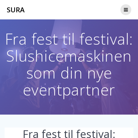
Skip
SURA
to
content
Fra fest til festival:
Slushicemaskinen
som din nye
eventpartner
Fra fest til festival: