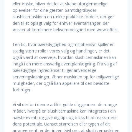
eller ønske, bliver det let at skabe uforglemmelige
oplevelser for dine gæster. Samtidig tilbyder
slushicemaskinen en række praktiske fordele, der gør
den til et oplagt valg for enhver eventarrangør, der
ønsker at kombinere bekvemmelighed med wow-effekt.
I en tid, hvor bæredygtighed og miljøhensyn spiller en
stadig større rolle i vores valg og handlinger, er det
også værd at overveje, hvordan slushicemaskinen kan
indgå i en mere ansvarlig eventplanlægning. Fra valg af
bæredygtige ingredienser til genanvendelige
serveringsløsninger, åbner maskinen op for miljøvenlige
muligheder, der også kan appellere til den bevidste
forbruger.
Vi vil derfor i denne artikel guide dig gennem de mange
måder, hvorpå en slushicemaskine kan integreres i din
næste event, og give dig tips og tricks til at maksimere
dens potentiale. Uanset størrelsen eller typen af dit
arrangement, er der ingen tvivl om, at slushicemaskinen