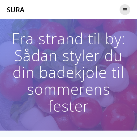
Skip
SURA
to
content
Fra strand til by:
Sådan styler du
din badekjole til
sommerens
fester