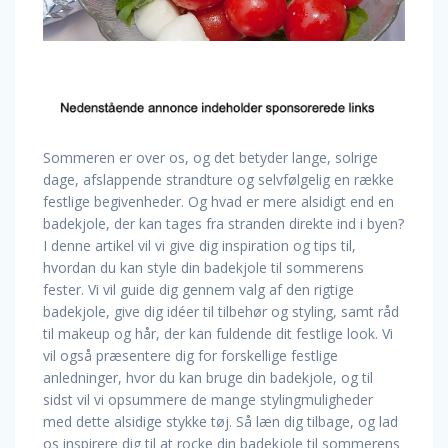
Sommeren er over os, og det betyder lange, solrige
dage, afslappende strandture og selvfølgelig en række
festlige begivenheder. Og hvad er mere alsidigt end en
badekjole, der kan tages fra stranden direkte ind i byen?
I denne artikel vil vi give dig inspiration og tips til,
hvordan du kan style din badekjole til sommerens
fester. Vi vil guide dig gennem valg af den rigtige
badekjole, give dig idéer til tilbehør og styling, samt råd
til makeup og hår, der kan fuldende dit festlige look. Vi
vil også præsentere dig for forskellige festlige
anledninger, hvor du kan bruge din badekjole, og til
sidst vil vi opsummere de mange stylingmuligheder
med dette alsidige stykke tøj. Så læn dig tilbage, og lad
os inspirere dig til at rocke din badekjole til sommerens