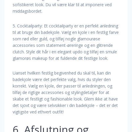
sofistikeret look. Du vil være klar til at imponere ved
middagsbordet.
5. Cocktailparty: Et cocktailparty er en perfekt anledning
til at bruge din badekjole. Vælg en kjole i en festlig farve
som rød eller guld, og tilføj nogle glamourøse
accessories som statement-øreringe og en glitrende
clutch. Style dit hår i en elegant updo og tilføj en smule
glamorøs makeup for at fuldende dit festlige look.
Uanset hvilken festlig begivenhed du skal til, kan din
badekjole være det perfekte valg, hvis du styler den
korrekt. Vælg en kjole, der passer til anledningen, og
tilføj de rigtige accessories og stylingdetaljer for at
skabe et festligt og fashionable look. Glem ikke at have
det sjovt og være selvsikker i din badekjole – det er det
vigtigste ved ethvert outfit!
6. Afslutning og