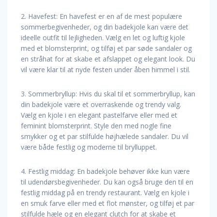
2. Havefest: En havefest er en af de mest populære
sommerbegivenheder, og din badekjole kan være det
ideelle outfit til lejligheden. Vælg en let og luftig kjole
med et blomsterprint, og tilføj et par søde sandaler og
en stråhat for at skabe et afslappet og elegant look. Du
vil være klar til at nyde festen under åben himmel i stil.
3. Sommerbryllup: Hvis du skal til et sommerbryllup, kan
din badekjole være et overraskende og trendy valg.
Vælg en kjole i en elegant pastelfarve eller med et
feminint blomsterprint. Style den med nogle fine
smykker og et par stilfulde højhælede sandaler. Du vil
være både festlig og moderne til brylluppet.
4. Festlig middag: En badekjole behøver ikke kun være
til udendørsbegivenheder. Du kan også bruge den til en
festlig middag på en trendy restaurant. Vælg en kjole i
en smuk farve eller med et flot mønster, og tilføj et par
stilfulde hæle og en elegant clutch for at skabe et