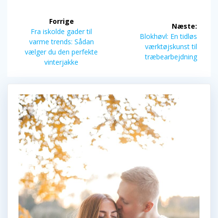
Indlægsnavigation
Forrige
Næste:
Forrige
Fra iskolde gader til
Næste
Blokhøvl: En tidløs
indlæg:
varme trends: Sådan
indlæg:
værktøjskunst til
vælger du den perfekte
træbearbejdning
vinterjakke