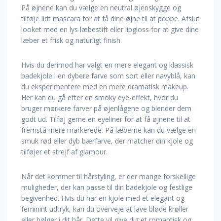
På øjnene kan du vælge en neutral øjenskygge og
tilføje lidt mascara for at få dine øjne til at poppe. Afslut
looket med en lys læbestift eller lipgloss for at give dine
læber et frisk og naturligt finish.
Hvis du derimod har valgt en mere elegant og klassisk
badekjole i en dybere farve som sort eller navyblå, kan
du eksperimentere med en mere dramatisk makeup.
Her kan du gå efter en smoky eye-effekt, hvor du
bruger mørkere farver på øjenlågene og blender dem
godt ud. Tilføj gerne en eyeliner for at få øjnene til at
fremstå mere markerede. På læberne kan du vælge en
smuk rød eller dyb bærfarve, der matcher din kjole og
tilføjer et strejf af glamour.
Når det kommer til hårstyling, er der mange forskellige
muligheder, der kan passe til din badekjole og festlige
begivenhed. Hvis du har en kjole med et elegant og
feminint udtryk, kan du overveje at lave bløde krøller
eller bølger i dit hår. Dette vil give dig et romantisk og