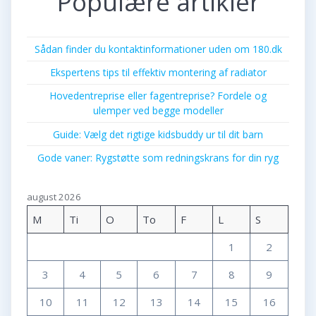
Populære artikler
Sådan finder du kontaktinformationer uden om 180.dk
Ekspertens tips til effektiv montering af radiator
Hovedentreprise eller fagentreprise? Fordele og
ulemper ved begge modeller
Guide: Vælg det rigtige kidsbuddy ur til dit barn
Gode vaner: Rygstøtte som redningskrans for din ryg
august 2026
M
Ti
O
To
F
L
S
1
2
3
4
5
6
7
8
9
10
11
12
13
14
15
16