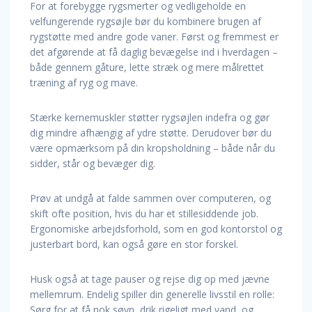
For at forebygge rygsmerter og vedligeholde en
velfungerende rygsøjle bør du kombinere brugen af
rygstøtte med andre gode vaner. Først og fremmest er
det afgørende at få daglig bevægelse ind i hverdagen –
både gennem gåture, lette stræk og mere målrettet
træning af ryg og mave.
Stærke kernemuskler støtter rygsøjlen indefra og gør
dig mindre afhængig af ydre støtte. Derudover bør du
være opmærksom på din kropsholdning – både når du
sidder, står og bevæger dig.
Prøv at undgå at falde sammen over computeren, og
skift ofte position, hvis du har et stillesiddende job.
Ergonomiske arbejdsforhold, som en god kontorstol og
justerbart bord, kan også gøre en stor forskel.
Husk også at tage pauser og rejse dig op med jævne
mellemrum. Endelig spiller din generelle livsstil en rolle:
Sørg for at få nok søvn, drik rigeligt med vand, og