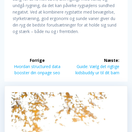
undgå rygning, da det kan påvirke rygsøjlens sundhed
negativt. Ved at kombinere rygstøtte med bevægelse,
styrketræning, god ergonomi og sunde vaner giver du
din ryg de bedste forudsætninger for at holde sig sund
og stærk – både nu og i fremtiden.
Indlægsnavigation
Forrige
Næste:
Forrige
Næste
Hvordan structured data
Guide: Vælg det rigtige
indlæg:
indlæg:
booster din onpage seo
kidsbuddy ur til dit barn