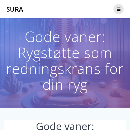
Skip
SURA
to
content
Gode vaner:
Rygstøtte som
redningskrans for
din ryg
Gode vaner: