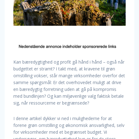
Kan bæredygtighed og profit gå hånd i hånd – også når
budgettet er stramt? I takt med, at kravene til grøn
omstilling vokser, står mange virksomheder overfor det
samme spørgsmål: Er det overhovedet muligt at drive
en bæredygtig forretning uden at gå på kompromis
med bundlinjen? Og kan miljøvenlige valg faktisk betale
sig, når ressourcerne er begrænsede?
I denne artikel dykker vi ned i mulighederne for at
forene grøn omstilling og økonomisk ansvarlighed, selv
for virksomheder med et begrænset budget. Vi
undersøger, om bæredygtighed kun er for de store