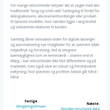
For mange virksomheder betyder det et opgør med den
traditionelle “brug-og-smid-væk”-tankegang til fordel for
delingsøkonomi, abonnementsordninger eller produkt-
til-tjeneste-modeller, hvor værdien ligger i lang levetid
og vedvarende relationer til kunden.
Samtidig åbner innovation inden for digitale løsninger
og automatisering nye muligheder for at optimere både
miljøaftryk og forretning. Ved at integrere
bæredygtighed som en kerneværdi – snarere end et
tillæg – kan virksomheder ikke blot differentiere sig på
markedet, men også sikre en robust og fremtidssikret
indtjening, hvor planeten og profitten faktisk går hånd i
hånd.
Indlægsnavigation
Forrige
Næste:
Forrige
Rengøringsfirmaer
Næste
Hvordan structured data