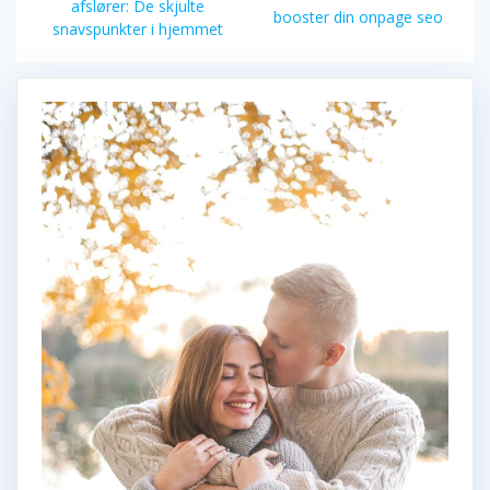
indlæg:
afslører: De skjulte
indlæg:
booster din onpage seo
snavspunkter i hjemmet