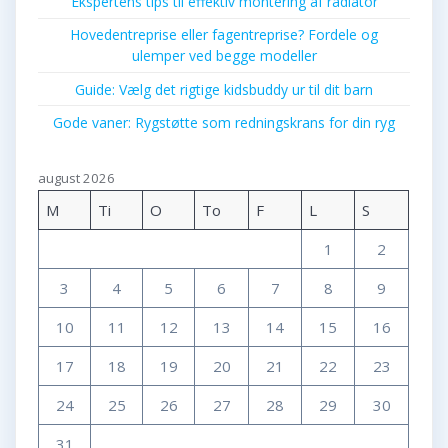
Ekspertens tips til effektiv montering af radiator
Hovedentreprise eller fagentreprise? Fordele og
ulemper ved begge modeller
Guide: Vælg det rigtige kidsbuddy ur til dit barn
Gode vaner: Rygstøtte som redningskrans for din ryg
august 2026
M
Ti
O
To
F
L
S
1
2
3
4
5
6
7
8
9
10
11
12
13
14
15
16
17
18
19
20
21
22
23
24
25
26
27
28
29
30
31