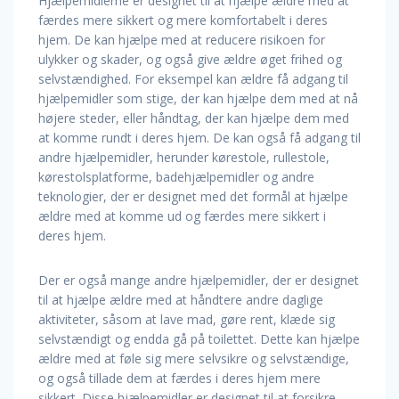
Hjælpemidlerne er designet til at hjælpe ældre med at
færdes mere sikkert og mere komfortabelt i deres
hjem. De kan hjælpe med at reducere risikoen for
ulykker og skader, og også give ældre øget frihed og
selvstændighed. For eksempel kan ældre få adgang til
hjælpemidler som stige, der kan hjælpe dem med at nå
højere steder, eller håndtag, der kan hjælpe dem med
at komme rundt i deres hjem. De kan også få adgang til
andre hjælpemidler, herunder kørestole, rullestole,
kørestolsplatforme, badehjælpemidler og andre
teknologier, der er designet med det formål at hjælpe
ældre med at komme ud og færdes mere sikkert i
deres hjem.
Der er også mange andre hjælpemidler, der er designet
til at hjælpe ældre med at håndtere andre daglige
aktiviteter, såsom at lave mad, gøre rent, klæde sig
selvstændigt og endda gå på toilettet. Dette kan hjælpe
ældre med at føle sig mere selvsikre og selvstændige,
og også tillade dem at færdes i deres hjem mere
sikkert. Disse hjælpemidler er designet til at forsikre