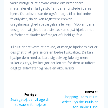
være nyttige til at advare ældre om brændbare
materialer eller farlige stoffer, der er til stede i deres
hjem. Derudover kan de også bruges til at forhindre
faldulykker, da de kan registrere enhver
uregelmæssighed i bevægelse eller vejr. Møbler, der er
designet til at give bedre støtte, kan også hjælpe med
at forhindre skader forårsaget af uheldige fald.
Til slut er det værd at nævne, at mange hjælpemidler er
designet til at give ældre en bedre livskvalitet. De kan
hjælpe dem med at klare sig selv og føle sig mere
sikker og tryg, hvilket gør det lettere for dem at udføre
daglige aktiviteter og have en aktiv livsstil.
Indlægsnavigation
Næste:
Forrige
Næste
Shopping i Aarhus: De
Forrige
Sexlegetøj, der vil øge din
indlæg:
Bedste Fysiske Butikker
indlæg:
seksuelle fornøjelse
for Unikke Fund