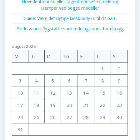
Hovedentreprise eller fagentreprise? Fordele og
ulemper ved begge modeller
Guide: Vælg det rigtige kidsbuddy ur til dit barn
Gode vaner: Rygstøtte som redningskrans for din ryg
august 2026
M
Ti
O
To
F
L
S
1
2
3
4
5
6
7
8
9
10
11
12
13
14
15
16
17
18
19
20
21
22
23
24
25
26
27
28
29
30
31