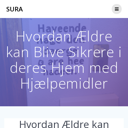
Skip
SURA
to
content
Hvordan Ældre
kan Blive Sikrere i
deres Hjem med
Hjælpemidler
Hvordan Ældre kan