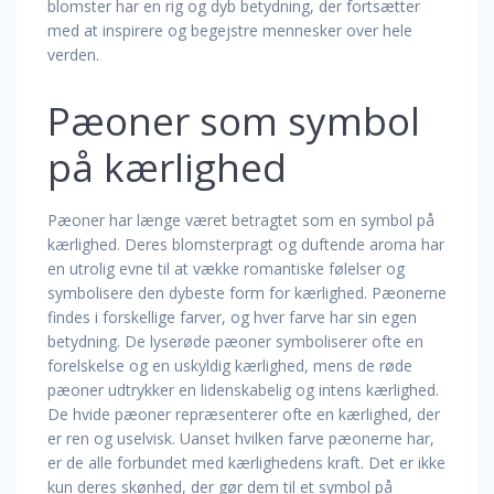
blomster har en rig og dyb betydning, der fortsætter
med at inspirere og begejstre mennesker over hele
verden.
Pæoner som symbol
på kærlighed
Pæoner har længe været betragtet som en symbol på
kærlighed. Deres blomsterpragt og duftende aroma har
en utrolig evne til at vække romantiske følelser og
symbolisere den dybeste form for kærlighed. Pæonerne
findes i forskellige farver, og hver farve har sin egen
betydning. De lyserøde pæoner symboliserer ofte en
forelskelse og en uskyldig kærlighed, mens de røde
pæoner udtrykker en lidenskabelig og intens kærlighed.
De hvide pæoner repræsenterer ofte en kærlighed, der
er ren og uselvisk. Uanset hvilken farve pæonerne har,
er de alle forbundet med kærlighedens kraft. Det er ikke
kun deres skønhed, der gør dem til et symbol på