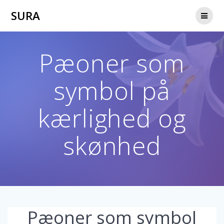
Skip
SURA
to
content
Pæoner som
symbol på
kærlighed og
skønhed
Pæoner som symbol