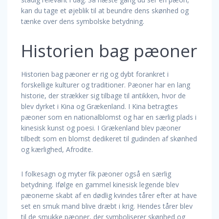
kan du tage et øjeblik til at beundre dens skønhed og
tænke over dens symbolske betydning.
Historien bag pæoner
Historien bag pæoner er rig og dybt forankret i
forskellige kulturer og traditioner. Pæoner har en lang
historie, der strækker sig tilbage til antikken, hvor de
blev dyrket i Kina og Grækenland. I Kina betragtes
pæoner som en nationalblomst og har en særlig plads i
kinesisk kunst og poesi. I Grækenland blev pæoner
tilbedt som en blomst dedikeret til gudinden af skønhed
og kærlighed, Afrodite.
I folkesagn og myter fik pæoner også en særlig
betydning. Ifølge en gammel kinesisk legende blev
pæonerne skabt af en dødlig kvindes tårer efter at have
set en smuk mand blive dræbt i krig. Hendes tårer blev
til de smukke pæoner, der symboliserer skønhed og