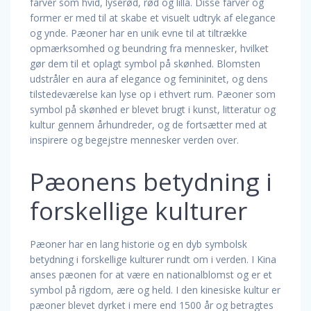
farver som hvid, lyserød, rød og lilla. Disse farver og
former er med til at skabe et visuelt udtryk af elegance
og ynde. Pæoner har en unik evne til at tiltrække
opmærksomhed og beundring fra mennesker, hvilket
gør dem til et oplagt symbol på skønhed. Blomsten
udstråler en aura af elegance og femininitet, og dens
tilstedeværelse kan lyse op i ethvert rum. Pæoner som
symbol på skønhed er blevet brugt i kunst, litteratur og
kultur gennem århundreder, og de fortsætter med at
inspirere og begejstre mennesker verden over.
Pæonens betydning i
forskellige kulturer
Pæoner har en lang historie og en dyb symbolsk
betydning i forskellige kulturer rundt om i verden. I Kina
anses pæonen for at være en nationalblomst og er et
symbol på rigdom, ære og held. I den kinesiske kultur er
pæoner blevet dyrket i mere end 1500 år og betragtes