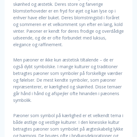
skønhed og æstetik. Deres store og farverige
blomsterhoveder er en fryd for øjet og kan lyse op i
enhver have eller buket. Deres blomstringstid i foråret
og sommeren er et velkomment syn efter en lang, kold
vinter. Pæoner er kendt for deres frodige og overdådige
udseende, og de er ofte forbundet med luksus,
elegance og raffinement.
Men pæoner er ikke kun æstetisk tiltalende – de er
også dybt symbolske. I mange kulturer og traditioner
betragtes pæoner som symboler på forskellige værdier
og følelser. De mest kendte symboler, som pæoner
repræsenterer, er kærlighed og skønhed. Disse temaer
går hånd i hånd og afspejler ofte hinanden i pæonens
symbolik.
Pæoner som symbol på kærlighed er et velkendt tema i
både østlige og vestlige kulturer. I den kinesiske kultur
betragtes pæoner som symbolet på ægteskabelig lykke
og harmoni. De bruges ofte i bryllupsdekorationer og