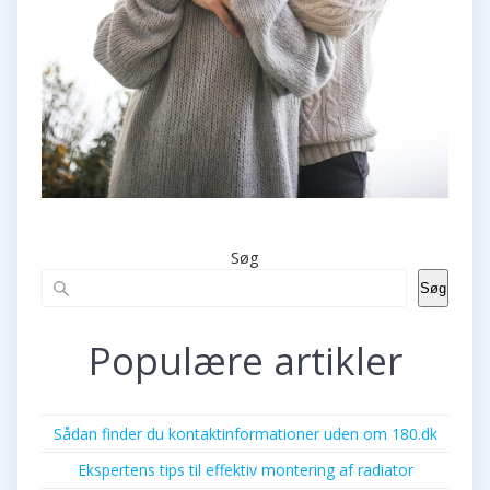
Søg
Søg
Populære artikler
Sådan finder du kontaktinformationer uden om 180.dk
Ekspertens tips til effektiv montering af radiator