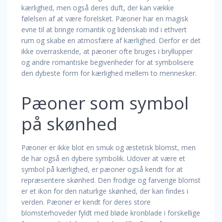
kærlighed, men også deres duft, der kan vække
følelsen af ​​at være forelsket. Pæoner har en magisk
evne til at bringe romantik og lidenskab ind i ethvert
rum og skabe en atmosfære af kærlighed. Derfor er det
ikke overraskende, at pæoner ofte bruges i bryllupper
og andre romantiske begivenheder for at symbolisere
den dybeste form for kærlighed mellem to mennesker.
Pæoner som symbol
på skønhed
Pæoner er ikke blot en smuk og æstetisk blomst, men
de har også en dybere symbolik. Udover at være et
symbol på kærlighed, er pæoner også kendt for at
repræsentere skønhed. Den frodige og farverige blomst
er et ikon for den naturlige skønhed, der kan findes i
verden. Pæoner er kendt for deres store
blomsterhoveder fyldt med bløde kronblade i forskellige