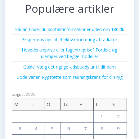
Populære artikler
Sådan finder du kontaktinformationer uden om 180.dk
Ekspertens tips til effektiv montering af radiator
Hovedentreprise eller fagentreprise? Fordele og
ulemper ved begge modeller
Guide: Vælg det rigtige kidsbuddy ur til dit barn
Gode vaner: Rygstøtte som redningskrans for din ryg
august 2026
M
Ti
O
To
F
L
S
1
2
3
4
5
6
7
8
9