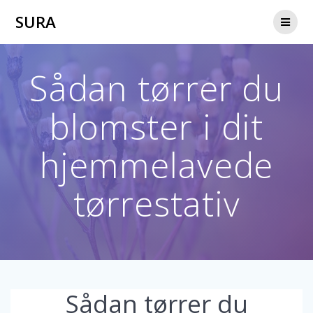
Skip
SURA
to
content
Sådan tørrer du
blomster i dit
hjemmelavede
tørrestativ
Sådan tørrer du